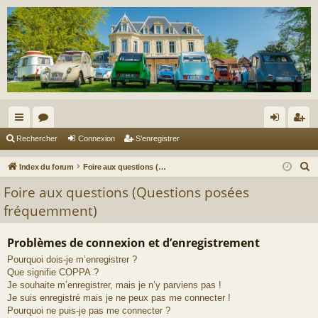
cc
or
on
’e
Rechercher
Connexion
S’enregistrer
ès
u
ne
nr
R
Index du forum
Foire aux questions (Questions posées fréquemment)
ra
m
xi
eg
e
Foire aux questions (Questions posées
c
pi
s
on
ist
fréquemment)
h
de
re
e
Problèmes de connexion et d’enregistrement
r
r
Pourquoi dois-je m’enregistrer ?
c
Que signifie COPPA ?
h
Je souhaite m’enregistrer, mais je n’y parviens pas !
e
Je suis enregistré mais je ne peux pas me connecter !
r
Pourquoi ne puis-je pas me connecter ?