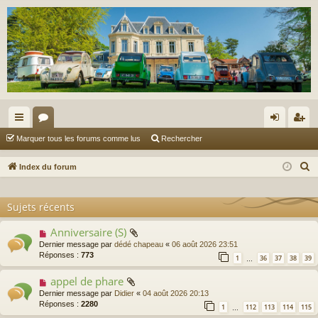
cc
or
on
’e
Marquer tous les forums comme lus
Rechercher
ès
u
ne
nr
R
Index du forum
ra
m
xi
eg
e
c
pi
s
on
ist
Sujets récents
h
de
re
e
Anniversaire (S)
Dernier message par
dédé chapeau
«
06 août 2026 23:51
r
r
Réponses :
773
1
36
37
38
39
c
…
h
appel de phare
e
Dernier message par
Didier
«
04 août 2026 20:13
Réponses :
2280
r
1
112
113
114
115
…