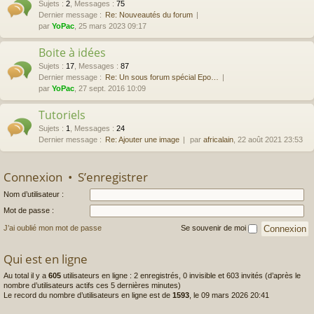
Sujets
:
2
,
Messages
:
75
Dernier message :
Re: Nouveautés du forum
par
YoPac
, 25 mars 2023 09:17
Boite à idées
Sujets
:
17
,
Messages
:
87
Dernier message :
Re: Un sous forum spécial Epo…
par
YoPac
, 27 sept. 2016 10:09
Tutoriels
Sujets
:
1
,
Messages
:
24
Dernier message :
Re: Ajouter une image
par
africalain
, 22 août 2021 23:53
Connexion
•
S’enregistrer
Nom d’utilisateur :
Mot de passe :
J’ai oublié mon mot de passe
Se souvenir de moi
Qui est en ligne
Au total il y a
605
utilisateurs en ligne : 2 enregistrés, 0 invisible et 603 invités (d’après le
nombre d’utilisateurs actifs ces 5 dernières minutes)
Le record du nombre d’utilisateurs en ligne est de
1593
, le 09 mars 2026 20:41