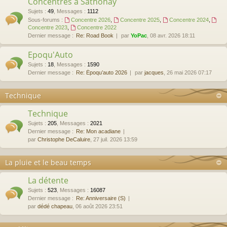
Concentres à Sathonay
Sujets
:
49
,
Messages
:
1112
Sous-forums :
Concentre 2026
,
Concentre 2025
,
Concentre 2024
,
Concentre 2023
,
Concentre 2022
Dernier message :
Re: Road Book
par
YoPac
, 08 avr. 2026 18:11
Epoqu'Auto
Sujets
:
18
,
Messages
:
1590
Dernier message :
Re: Époqu’auto 2026
par
jacques
, 26 mai 2026 07:17
Technique
Technique
Sujets
:
205
,
Messages
:
2021
Dernier message :
Re: Mon acadiane
par
Christophe DeCaluire
, 27 juil. 2026 13:59
La pluie et le beau temps
La détente
Sujets
:
523
,
Messages
:
16087
Dernier message :
Re: Anniversaire (S)
par
dédé chapeau
, 06 août 2026 23:51