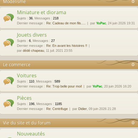
Modélisme
Miniature et diorama
Sujets
:
36
,
Messages
:
218
Dernier message :
Re: Cadeau de mon fils.....
par
YoPac
, 24 juin 2026 19:31
Jouets divers
Sujets
:
6
,
Messages
:
27
Dernier message :
Re: En avant les histoires !!
par
dédé chapeau
, 11 juil. 2021 23:55
Le commerce
Voitures
Sujets
:
110
,
Messages
:
589
Dernier message :
Re: Trop belle pour moi!
par
YoPac
, 20 juin 2026 16:20
Pièces
Sujets
:
196
,
Messages
:
1185
Dernier message :
Re: Centrifuge
par
Didier
, 09 juin 2026 21:28
Vie du site et du forum
Nouveautés