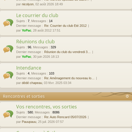
par
nicolyon
, 02 août 2026 18:49
Le courrier du club
Sujets
:
7
,
Messages
:
14
Dernier message :
Re: Courrier du club Eté 2012
par
YoPac
, 28 août 2012 17:51
Réunions du club
Sujets
:
96
,
Messages
:
329
Dernier message :
Réunion du club du vendredi 3…
par
YoPac
, 30 juin 2026 18:13
Intendance
Sujets
:
4
,
Messages
:
103
Dernier message :
Re: Aménagement du nouveau lo…
par
dédé chapeau
, 03 févr. 2025 03:34
Rencontres et sorties
Vos rencontres, vos sorties
Sujets
:
580
,
Messages
:
8086
Dernier message :
Re: Auto Rencard 05/07/2026
par
Pauupauu
, 25 juil. 2026 07:57