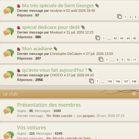
Ma très spéciale de Saint Georges
Dernier message par
nicolyon
«
02 août 2026 18:49
Réponses :
57
1
2
3
spécial dédicace pour dédé
Dernier message par
Mouloud
«
31 juil. 2026 12:23
Réponses :
886
1
42
43
44
45
…
Mon acadiane
Dernier message par
Christophe DeCaluire
«
27 juil. 2026 13:59
Réponses :
207
1
8
9
10
11
…
qu'avez-vous fait aujourd'hui ?
Dernier message par
CHOCO
«
27 juil. 2026 04:43
Réponses :
2956
1
145
146
147
148
…
Le club
Présentation des membres
Sujets
:
96
,
Messages
:
1049
Dernier message :
Re: Boite cassée
par
jacques
, 30 avr. 2026 07:15
Vos voitures
Sujets
:
110
,
Messages
:
6245
Dernier message :
Re: Ma très spéciale de Saint…