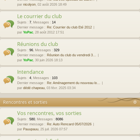
par
nicolyon
, 02 août 2026 18:49
Le courrier du club
Sujets
:
7
,
Messages
:
14
Dernier message :
Re: Courrier du club Eté 2012
par
YoPac
, 28 août 2012 17:51
Réunions du club
Sujets
:
96
,
Messages
:
329
Dernier message :
Réunion du club du vendredi 3…
par
YoPac
, 30 juin 2026 18:13
Intendance
Sujets
:
4
,
Messages
:
103
Dernier message :
Re: Aménagement du nouveau lo…
par
dédé chapeau
, 03 févr. 2025 03:34
Rencontres et sorties
Vos rencontres, vos sorties
Sujets
:
580
,
Messages
:
8086
Dernier message :
Re: Auto Rencard 05/07/2026
par
Pauupauu
, 25 juil. 2026 07:57