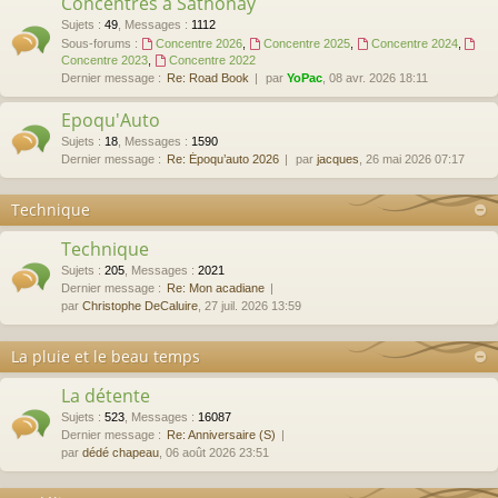
Concentres à Sathonay
Sujets
:
49
,
Messages
:
1112
Sous-forums :
Concentre 2026
,
Concentre 2025
,
Concentre 2024
,
Concentre 2023
,
Concentre 2022
Dernier message :
Re: Road Book
par
YoPac
, 08 avr. 2026 18:11
Epoqu'Auto
Sujets
:
18
,
Messages
:
1590
Dernier message :
Re: Époqu’auto 2026
par
jacques
, 26 mai 2026 07:17
Technique
Technique
Sujets
:
205
,
Messages
:
2021
Dernier message :
Re: Mon acadiane
par
Christophe DeCaluire
, 27 juil. 2026 13:59
La pluie et le beau temps
La détente
Sujets
:
523
,
Messages
:
16087
Dernier message :
Re: Anniversaire (S)
par
dédé chapeau
, 06 août 2026 23:51