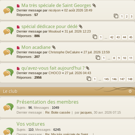
Ma très spéciale de Saint Georges
Dernier message par
nicolyon
«
02 août 2026 18:49
Réponses :
57
1
2
3
spécial dédicace pour dédé
Dernier message par
Mouloud
«
31 juil. 2026 12:23
Réponses :
886
1
42
43
44
45
…
Mon acadiane
Dernier message par
Christophe DeCaluire
«
27 juil. 2026 13:59
Réponses :
207
1
8
9
10
11
…
qu'avez-vous fait aujourd'hui ?
Dernier message par
CHOCO
«
27 juil. 2026 04:43
Réponses :
2956
1
145
146
147
148
…
Le club
Présentation des membres
Sujets
:
96
,
Messages
:
1049
Dernier message :
Re: Boite cassée
par
jacques
, 30 avr. 2026 07:15
Vos voitures
Sujets
:
110
,
Messages
:
6245
Dernier message :
Re: Ma très spéciale de Saint…