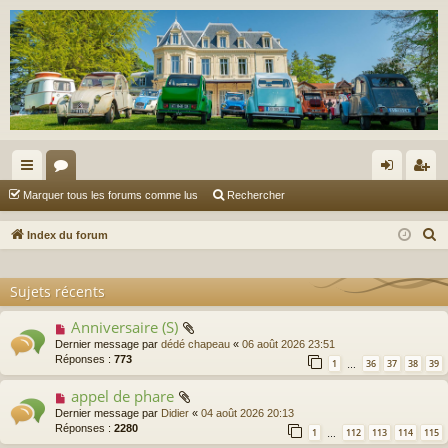
cc
or
on
’e
Marquer tous les forums comme lus
Rechercher
ès
u
ne
nr
R
Index du forum
ra
m
xi
eg
e
c
pi
s
on
ist
Sujets récents
h
de
re
e
Anniversaire (S)
Dernier message par
dédé chapeau
«
06 août 2026 23:51
r
r
Réponses :
773
1
36
37
38
39
c
…
h
appel de phare
e
Dernier message par
Didier
«
04 août 2026 20:13
Réponses :
2280
r
1
112
113
114
115
…