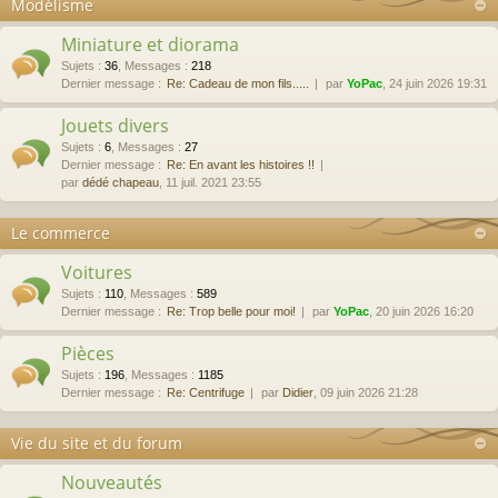
Modélisme
Miniature et diorama
Sujets
:
36
,
Messages
:
218
Dernier message :
Re: Cadeau de mon fils.....
par
YoPac
, 24 juin 2026 19:31
Jouets divers
Sujets
:
6
,
Messages
:
27
Dernier message :
Re: En avant les histoires !!
par
dédé chapeau
, 11 juil. 2021 23:55
Le commerce
Voitures
Sujets
:
110
,
Messages
:
589
Dernier message :
Re: Trop belle pour moi!
par
YoPac
, 20 juin 2026 16:20
Pièces
Sujets
:
196
,
Messages
:
1185
Dernier message :
Re: Centrifuge
par
Didier
, 09 juin 2026 21:28
Vie du site et du forum
Nouveautés