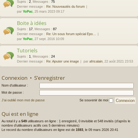
Sujets
:
2
,
Messages
:
75
Dernier message :
Re: Nouveautés du forum
par
YoPac
, 25 mars 2023 09:17
Boite à idées
Sujets
:
17
,
Messages
:
87
Dernier message :
Re: Un sous forum spécial Epo…
par
YoPac
, 27 sept. 2016 10:09
Tutoriels
Sujets
:
1
,
Messages
:
24
Dernier message :
Re: Ajouter une image
par
africalain
, 22 août 2021 23:53
Connexion
•
S’enregistrer
Nom d’utilisateur :
Mot de passe :
J’ai oublié mon mot de passe
Se souvenir de moi
Qui est en ligne
Au total il y a
549
utilisateurs en ligne : 1 enregistré, 0 invisible et 548 invités (d’après le
nombre d’utilisateurs actifs ces 5 dernières minutes)
Le record du nombre d’utilisateurs en ligne est de
1593
, le 09 mars 2026 20:41