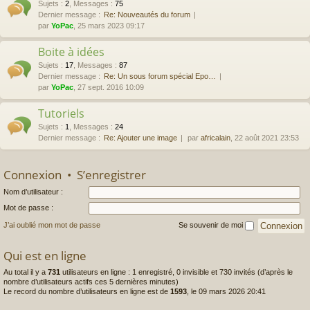
Sujets
:
2
,
Messages
:
75
Dernier message :
Re: Nouveautés du forum
par
YoPac
, 25 mars 2023 09:17
Boite à idées
Sujets
:
17
,
Messages
:
87
Dernier message :
Re: Un sous forum spécial Epo…
par
YoPac
, 27 sept. 2016 10:09
Tutoriels
Sujets
:
1
,
Messages
:
24
Dernier message :
Re: Ajouter une image
par
africalain
, 22 août 2021 23:53
Connexion
•
S’enregistrer
Nom d’utilisateur :
Mot de passe :
J’ai oublié mon mot de passe
Se souvenir de moi
Qui est en ligne
Au total il y a
731
utilisateurs en ligne : 1 enregistré, 0 invisible et 730 invités (d’après le
nombre d’utilisateurs actifs ces 5 dernières minutes)
Le record du nombre d’utilisateurs en ligne est de
1593
, le 09 mars 2026 20:41