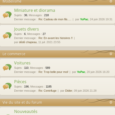
Modélisme
Miniature et diorama
Sujets
:
36
,
Messages
:
218
Dernier message :
Re: Cadeau de mon fils.....
par
YoPac
, 24 juin 2026 19:31
Jouets divers
Sujets
:
6
,
Messages
:
27
Dernier message :
Re: En avant les histoires !!
par
dédé chapeau
, 11 juil. 2021 23:55
Le commerce
Voitures
Sujets
:
110
,
Messages
:
589
Dernier message :
Re: Trop belle pour moi!
par
YoPac
, 20 juin 2026 16:20
Pièces
Sujets
:
196
,
Messages
:
1185
Dernier message :
Re: Centrifuge
par
Didier
, 09 juin 2026 21:28
Vie du site et du forum
Nouveautés