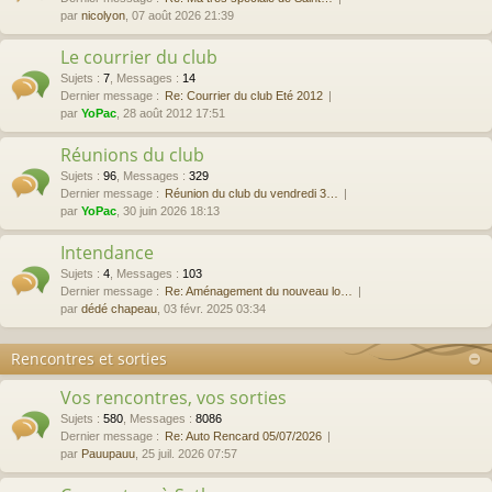
par
nicolyon
, 07 août 2026 21:39
Le courrier du club
Sujets
:
7
,
Messages
:
14
Dernier message :
Re: Courrier du club Eté 2012
par
YoPac
, 28 août 2012 17:51
Réunions du club
Sujets
:
96
,
Messages
:
329
Dernier message :
Réunion du club du vendredi 3…
par
YoPac
, 30 juin 2026 18:13
Intendance
Sujets
:
4
,
Messages
:
103
Dernier message :
Re: Aménagement du nouveau lo…
par
dédé chapeau
, 03 févr. 2025 03:34
Rencontres et sorties
Vos rencontres, vos sorties
Sujets
:
580
,
Messages
:
8086
Dernier message :
Re: Auto Rencard 05/07/2026
par
Pauupauu
, 25 juil. 2026 07:57