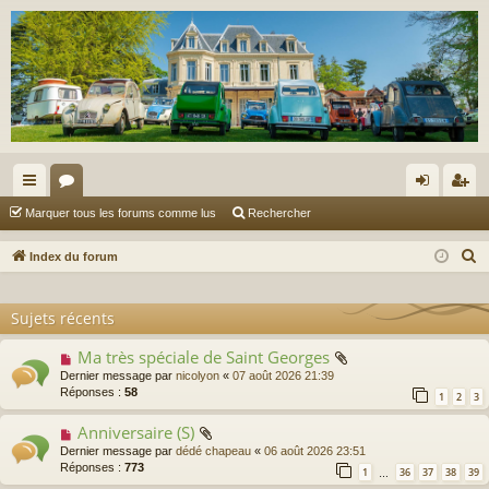
cc
or
on
’e
Marquer tous les forums comme lus
Rechercher
ès
u
ne
nr
R
Index du forum
ra
m
xi
eg
e
c
pi
s
on
ist
Sujets récents
h
de
re
e
Ma très spéciale de Saint Georges
Dernier message par
nicolyon
«
07 août 2026 21:39
r
r
Réponses :
58
1
2
3
c
h
Anniversaire (S)
e
Dernier message par
dédé chapeau
«
06 août 2026 23:51
Réponses :
773
r
1
36
37
38
39
…