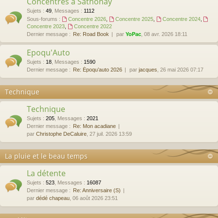
Concentres à Sathonay
Sujets
:
49
,
Messages
:
1112
Sous-forums :
Concentre 2026
,
Concentre 2025
,
Concentre 2024
,
Concentre 2023
,
Concentre 2022
Dernier message :
Re: Road Book
par
YoPac
, 08 avr. 2026 18:11
Epoqu'Auto
Sujets
:
18
,
Messages
:
1590
Dernier message :
Re: Époqu’auto 2026
par
jacques
, 26 mai 2026 07:17
Technique
Technique
Sujets
:
205
,
Messages
:
2021
Dernier message :
Re: Mon acadiane
par
Christophe DeCaluire
, 27 juil. 2026 13:59
La pluie et le beau temps
La détente
Sujets
:
523
,
Messages
:
16087
Dernier message :
Re: Anniversaire (S)
par
dédé chapeau
, 06 août 2026 23:51