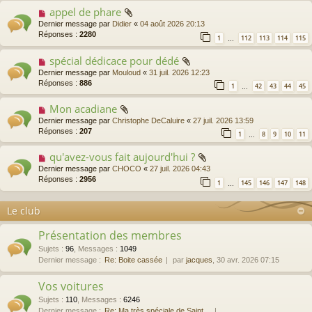
appel de phare
Dernier message par
Didier
«
04 août 2026 20:13
Réponses :
2280
1
112
113
114
115
…
spécial dédicace pour dédé
Dernier message par
Mouloud
«
31 juil. 2026 12:23
Réponses :
886
1
42
43
44
45
…
Mon acadiane
Dernier message par
Christophe DeCaluire
«
27 juil. 2026 13:59
Réponses :
207
1
8
9
10
11
…
qu'avez-vous fait aujourd'hui ?
Dernier message par
CHOCO
«
27 juil. 2026 04:43
Réponses :
2956
1
145
146
147
148
…
Le club
Présentation des membres
Sujets
:
96
,
Messages
:
1049
Dernier message :
Re: Boite cassée
par
jacques
, 30 avr. 2026 07:15
Vos voitures
Sujets
:
110
,
Messages
:
6246
Dernier message :
Re: Ma très spéciale de Saint…