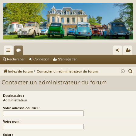
cc
or
on
’e
Rechercher
Connexion
S’enregistrer
ès
u
ne
nr
R
Index du forum
Contacter un administrateur du forum
ra
m
xi
eg
e
Contacter un administrateur du forum
c
pi
s
on
ist
h
de
re
Destinataire :
e
Administrateur
r
r
Votre adresse courriel :
c
h
Votre nom :
e
r
Sujet :