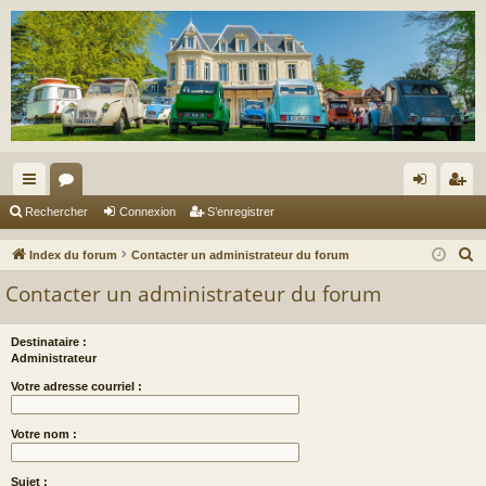
cc
or
on
’e
Rechercher
Connexion
S’enregistrer
ès
u
ne
nr
R
Index du forum
Contacter un administrateur du forum
ra
m
xi
eg
e
Contacter un administrateur du forum
c
pi
s
on
ist
h
de
re
Destinataire :
e
Administrateur
r
r
Votre adresse courriel :
c
h
Votre nom :
e
r
Sujet :