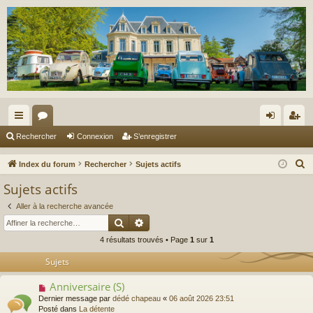
cc
or
on
’e
Rechercher
Connexion
S’enregistrer
ès
u
ne
nr
R
Index du forum
Rechercher
Sujets actifs
ra
m
xi
eg
e
Sujets actifs
c
pi
s
on
ist
Aller à la recherche avancée
h
de
re
Rechercher
Recherche avancée
e
4 résultats trouvés • Page
1
sur
1
r
r
c
Sujets
h
Anniversaire (S)
N
e
o
Dernier message par
dédé chapeau
«
06 août 2026 23:51
r
u
Posté dans
La détente