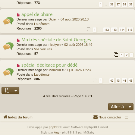
v
Réponses :
773
1
36
37
38
39
…
e
a
appel de phare
N
u
o
Dernier message par
Didier
«
04 août 2026 20:13
m
u
Posté dans
La détente
e
v
Réponses :
2280
s
1
112
113
114
115
…
e
s
a
a
Ma très spéciale de Saint Georges
N
u
g
o
Dernier message par
nicolyon
«
02 août 2026 18:49
m
e
u
Posté dans
Vos voitures
e
v
Réponses :
57
s
1
2
3
e
s
a
a
spécial dédicace pour dédé
N
u
g
o
Dernier message par
Mouloud
«
31 juil. 2026 12:23
m
e
u
Posté dans
La détente
e
v
Réponses :
886
s
1
42
43
44
45
…
e
s
a
a
u
g
m
4 résultats trouvés • Page
1
sur
1
e
e
s
Aller à
s
a
Index du forum
Nous contacter
g
e
Développé par
phpBB
® Forum Software © phpBB Limited
Style par
Arty
- phpBB 3.3 par MrGaby