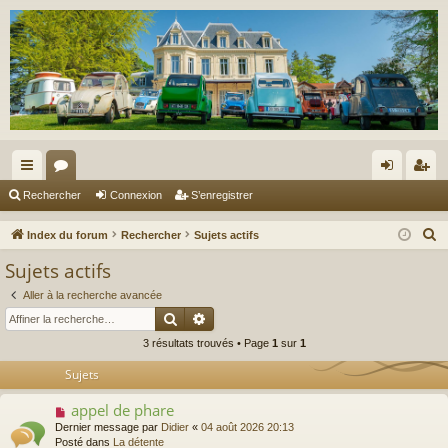
cc
or
on
’e
Rechercher
Connexion
S’enregistrer
ès
u
ne
nr
R
Index du forum
Rechercher
Sujets actifs
ra
m
xi
eg
e
Sujets actifs
c
pi
s
on
ist
Aller à la recherche avancée
h
de
re
Rechercher
Recherche avancée
e
3 résultats trouvés • Page
1
sur
1
r
r
c
Sujets
h
appel de phare
N
e
o
Dernier message par
Didier
«
04 août 2026 20:13
r
u
Posté dans
La détente