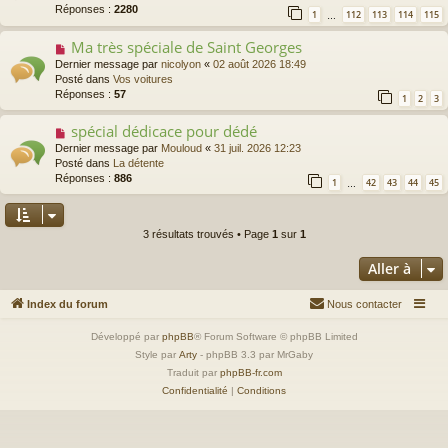
v
Réponses :
2280
1
112
113
114
115
…
e
a
Ma très spéciale de Saint Georges
N
u
o
Dernier message par
nicolyon
«
02 août 2026 18:49
m
u
Posté dans
Vos voitures
e
v
Réponses :
57
s
1
2
3
e
s
a
a
spécial dédicace pour dédé
N
u
g
o
Dernier message par
Mouloud
«
31 juil. 2026 12:23
m
e
u
Posté dans
La détente
e
v
Réponses :
886
s
1
42
43
44
45
…
e
s
a
a
u
g
m
3 résultats trouvés • Page
1
sur
1
e
e
s
Aller à
s
a
Index du forum
Nous contacter
g
e
Développé par
phpBB
® Forum Software © phpBB Limited
Style par
Arty
- phpBB 3.3 par MrGaby
Traduit par
phpBB-fr.com
Confidentialité
|
Conditions