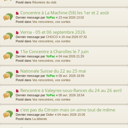
u
Posté dans
Réunions du club
v
e
Concentre à La Machine (58) les 1er et 2 août
N
a
o
Dernier message par
YoPac
«
23 mai 2026 13:02
u
u
Posté dans
Vos rencontres, vos sorties
m
v
e
e
s
Verna - 05 et 06 septembre 2026
N
a
s
o
Dernier message par
CHOCO
«
16 mai 2026 07:32
u
a
u
Posté dans
Vos rencontres, vos sorties
m
g
v
e
e
e
s
15e Concentre à Charolles le 7 juin
N
a
s
o
Dernier message par
YoPac
«
04 mai 2026 21:29
u
a
u
Posté dans
Vos rencontres, vos sorties
m
g
v
e
e
e
s
Nationale Suisse du 22 au 25 mai
N
a
s
o
Dernier message par
YoPac
«
08 avr. 2026 18:56
u
a
u
Posté dans
Vos rencontres, vos sorties
m
g
v
e
e
e
s
Rencontre à Valeyres-sous-Rances du 24 au 26 avril
N
a
s
o
Dernier message par
YoPac
«
08 avr. 2026 18:54
u
a
u
Posté dans
Vos rencontres, vos sorties
m
g
v
e
e
e
s
c'est pas du Citroën mais on aime tout de même
N
a
s
o
Dernier message par
Didier
«
04 mars 2026 15:05
u
a
u
Posté dans
La détente
m
g
v
e
e
e