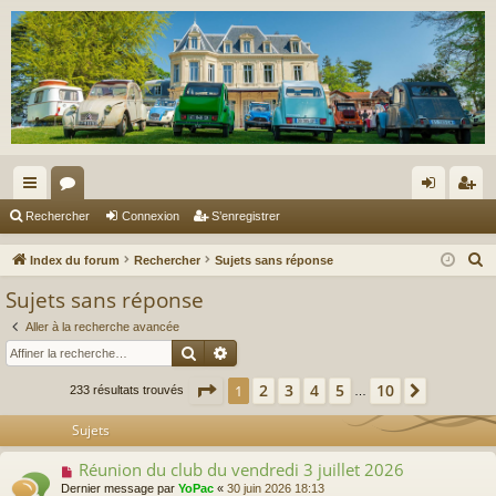
cc
or
on
’e
Rechercher
Connexion
S’enregistrer
ès
u
ne
nr
R
Index du forum
Rechercher
Sujets sans réponse
ra
m
xi
eg
e
Sujets sans réponse
c
pi
s
on
ist
Aller à la recherche avancée
h
de
re
Rechercher
Recherche avancée
e
r
r
Page
1
sur
10
2
3
4
5
10
1
Suivante
233 résultats trouvés
…
c
Sujets
h
e
Réunion du club du vendredi 3 juillet 2026
N
r
o
Dernier message par
YoPac
«
30 juin 2026 18:13