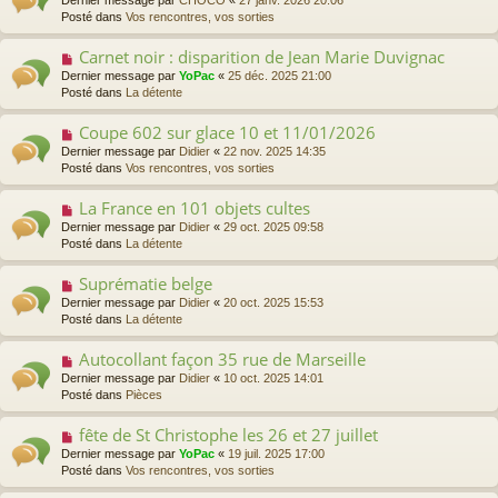
Dernier message par
CHOCO
«
27 janv. 2026 20:06
u
a
u
Posté dans
Vos rencontres, vos sorties
m
g
v
e
e
e
s
Carnet noir : disparition de Jean Marie Duvignac
N
a
s
o
Dernier message par
YoPac
«
25 déc. 2025 21:00
u
a
u
Posté dans
La détente
m
g
v
e
e
e
s
Coupe 602 sur glace 10 et 11/01/2026
N
a
s
o
Dernier message par
Didier
«
22 nov. 2025 14:35
u
a
u
Posté dans
Vos rencontres, vos sorties
m
g
v
e
e
e
s
La France en 101 objets cultes
N
a
s
o
Dernier message par
Didier
«
29 oct. 2025 09:58
u
a
u
Posté dans
La détente
m
g
v
e
e
e
s
Suprématie belge
N
a
s
o
Dernier message par
Didier
«
20 oct. 2025 15:53
u
a
u
Posté dans
La détente
m
g
v
e
e
e
s
Autocollant façon 35 rue de Marseille
N
a
s
o
Dernier message par
Didier
«
10 oct. 2025 14:01
u
a
u
Posté dans
Pièces
m
g
v
e
e
e
s
fête de St Christophe les 26 et 27 juillet
N
a
s
o
Dernier message par
YoPac
«
19 juil. 2025 17:00
u
a
u
Posté dans
Vos rencontres, vos sorties
m
g
v
e
e