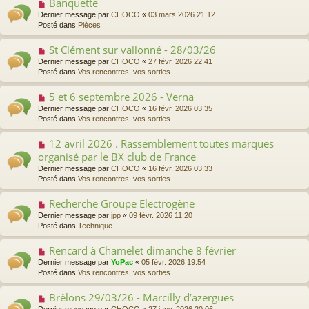
s
Banquette
N
a
s
o
Dernier message par
CHOCO
«
03 mars 2026 21:12
u
a
u
Posté dans
Pièces
m
g
v
e
e
e
s
St Clément sur vallonné - 28/03/26
N
a
s
o
Dernier message par
CHOCO
«
27 févr. 2026 22:41
u
a
u
Posté dans
Vos rencontres, vos sorties
m
g
v
e
e
e
s
5 et 6 septembre 2026 - Verna
N
a
s
o
Dernier message par
CHOCO
«
16 févr. 2026 03:35
u
a
u
Posté dans
Vos rencontres, vos sorties
m
g
v
e
e
e
s
12 avril 2026 . Rassemblement toutes marques
N
a
s
o
organisé par le BX club de France
u
a
u
m
Dernier message par
CHOCO
«
16 févr. 2026 03:33
g
v
e
Posté dans
Vos rencontres, vos sorties
e
e
s
a
s
Recherche Groupe Electrogène
N
u
a
o
m
Dernier message par
jpp
«
09 févr. 2026 11:20
g
u
e
Posté dans
Technique
e
v
s
e
s
Rencard à Chamelet dimanche 8 février
N
a
a
o
Dernier message par
YoPac
«
05 févr. 2026 19:54
u
g
u
Posté dans
Vos rencontres, vos sorties
m
e
v
e
e
s
Brêlons 29/03/26 - Marcilly d’azergues
N
a
s
o