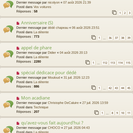
o
Dernier message par
nicolyon
«
07 août 2026 21:39
u
Posté dans
Vos voitures
v
Réponses :
58
1
2
3
e
a
Anniversaire (S)
N
u
o
Dernier message par
dédé chapeau
«
06 août 2026 23:51
m
u
Posté dans
La détente
e
v
Réponses :
773
s
1
36
37
38
39
…
e
s
a
a
appel de phare
N
u
g
o
Dernier message par
Didier
«
04 août 2026 20:13
m
e
u
Posté dans
La détente
e
v
Réponses :
2280
s
1
112
113
114
115
…
e
s
a
a
spécial dédicace pour dédé
N
u
g
o
Dernier message par
Mouloud
«
31 juil. 2026 12:23
m
e
u
Posté dans
La détente
e
v
Réponses :
886
s
1
42
43
44
45
…
e
s
a
a
Mon acadiane
N
u
g
o
Dernier message par
Christophe DeCaluire
«
27 juil. 2026 13:59
m
e
u
Posté dans
Technique
e
v
Réponses :
207
s
1
8
9
10
11
…
e
s
a
a
qu'avez-vous fait aujourd'hui ?
N
u
g
o
Dernier message par
CHOCO
«
27 juil. 2026 04:43
m
e
u
Posté dans
La détente
e