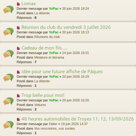
u
Lomax
N
g
m
o
Dernier message par
e
YoPac
«
30 juin 2026 18:24
e
u
Posté dans
La détente
s
v
Réponses :
6
s
e
a
a
Réunion du club du vendredi 3 juillet 2026
N
g
u
o
Dernier message par
e
YoPac
«
30 juin 2026 18:13
m
u
Posté dans
Réunions du club
e
v
s
e
Cadeau de mon fils.....
N
s
a
o
a
Dernier message par
YoPac
«
24 juin 2026 19:31
u
u
g
Posté dans
Miniature et diorama
m
v
e
Réponses :
7
e
e
s
a
idée pour une future affiche de Pâques
N
s
u
o
a
Dernier message par
YoPac
«
20 juin 2026 16:29
m
u
g
Posté dans
La détente
e
v
e
Réponses :
1
s
e
s
a
Trop belle pour moi!
N
a
u
o
Dernier message par
YoPac
«
20 juin 2026 16:20
g
m
u
Posté dans
Voitures
e
e
v
Réponses :
2
s
e
s
a
48 heures automobiles de Troyes 11, 12, 13/09/2026
N
a
u
o
Dernier message par
Didier
«
19 juin 2026 14:37
g
m
u
Posté dans
Vos rencontres, vos sorties
e
e
v
Réponses :
1
s
e