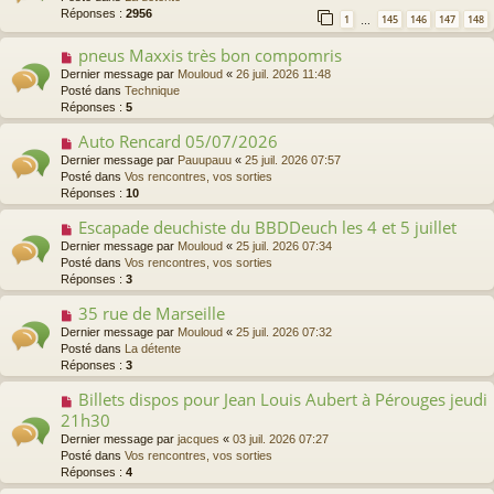
v
Réponses :
2956
s
1
145
146
147
148
…
e
s
a
a
pneus Maxxis très bon compomris
N
u
g
o
Dernier message par
Mouloud
«
26 juil. 2026 11:48
m
e
u
Posté dans
Technique
e
v
Réponses :
5
s
e
s
a
Auto Rencard 05/07/2026
N
a
u
o
g
Dernier message par
Pauupauu
«
25 juil. 2026 07:57
m
u
e
Posté dans
Vos rencontres, vos sorties
e
v
Réponses :
10
s
e
s
a
Escapade deuchiste du BBDDeuch les 4 et 5 juillet
N
a
u
o
Dernier message par
Mouloud
«
25 juil. 2026 07:34
g
m
u
Posté dans
Vos rencontres, vos sorties
e
e
v
Réponses :
3
s
e
s
a
35 rue de Marseille
N
a
u
o
Dernier message par
Mouloud
«
25 juil. 2026 07:32
g
m
u
Posté dans
La détente
e
e
v
Réponses :
3
s
e
s
a
Billets dispos pour Jean Louis Aubert à Pérouges jeudi
N
a
u
o
21h30
g
m
u
Dernier message par
e
jacques
«
03 juil. 2026 07:27
e
v
Posté dans
Vos rencontres, vos sorties
s
e
Réponses :
4
s
a
a