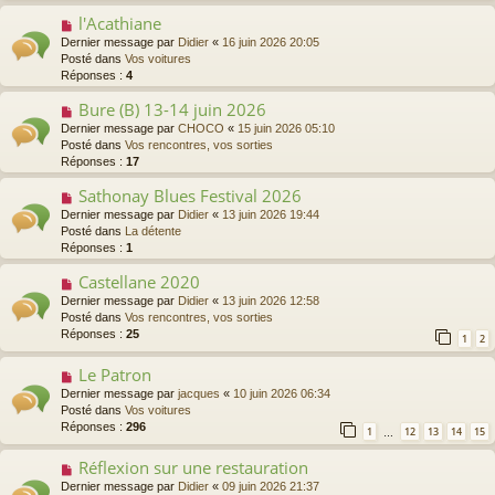
s
a
l'Acathiane
N
a
u
o
Dernier message par
Didier
«
16 juin 2026 20:05
g
m
u
Posté dans
Vos voitures
e
e
v
Réponses :
4
s
e
s
a
Bure (B) 13-14 juin 2026
N
a
u
o
Dernier message par
CHOCO
«
15 juin 2026 05:10
g
m
u
Posté dans
Vos rencontres, vos sorties
e
e
v
Réponses :
17
s
e
s
a
Sathonay Blues Festival 2026
N
a
u
o
Dernier message par
Didier
«
13 juin 2026 19:44
g
m
u
Posté dans
La détente
e
e
v
Réponses :
1
s
e
s
a
Castellane 2020
N
a
u
o
Dernier message par
Didier
«
13 juin 2026 12:58
g
m
u
Posté dans
Vos rencontres, vos sorties
e
e
v
Réponses :
25
1
2
s
e
s
a
Le Patron
N
a
u
o
g
Dernier message par
jacques
«
10 juin 2026 06:34
m
u
e
Posté dans
Vos voitures
e
v
Réponses :
296
s
1
12
13
14
15
…
e
s
a
a
Réflexion sur une restauration
N
u
g
o
Dernier message par
Didier
«
09 juin 2026 21:37
m
e