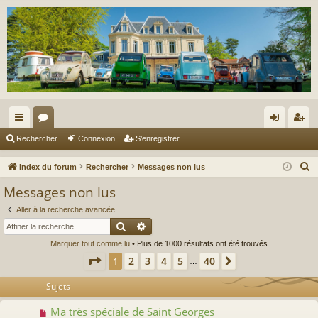
cc
or
on
’e
Rechercher
Connexion
S’enregistrer
ès
u
ne
nr
R
Index du forum
Rechercher
Messages non lus
ra
m
xi
eg
e
Messages non lus
c
pi
s
on
ist
Aller à la recherche avancée
h
de
re
Rechercher
Recherche avancée
e
Marquer tout comme lu
• Plus de 1000 résultats ont été trouvés
r
r
Page
1
sur
40
2
3
4
5
40
1
Suivante
c
…
h
Sujets
e
r
Ma très spéciale de Saint Georges
N