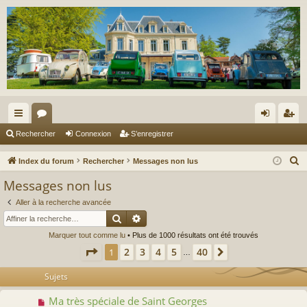
cc
or
on
’e
Rechercher
Connexion
S’enregistrer
ès
u
ne
nr
R
Index du forum
Rechercher
Messages non lus
ra
m
xi
eg
e
Messages non lus
c
pi
s
on
ist
Aller à la recherche avancée
h
de
re
Rechercher
Recherche avancée
e
Marquer tout comme lu
• Plus de 1000 résultats ont été trouvés
r
r
Page
1
sur
40
2
3
4
5
40
1
Suivante
c
…
h
Sujets
e
r
Ma très spéciale de Saint Georges
N