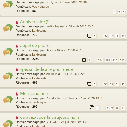
o
Dernier message par
nicolyon
«
07 août 2026 21:39
u
Posté dans
Vos voitures
v
Réponses :
58
1
2
3
e
a
Anniversaire (S)
N
u
o
Dernier message par
dédé chapeau
«
06 août 2026 23:51
m
u
Posté dans
La détente
e
v
Réponses :
773
s
1
36
37
38
39
…
e
s
a
a
appel de phare
N
u
g
o
Dernier message par
Didier
«
04 août 2026 20:13
m
e
u
Posté dans
La détente
e
v
Réponses :
2280
s
1
112
113
114
115
…
e
s
a
a
spécial dédicace pour dédé
N
u
g
o
Dernier message par
Mouloud
«
31 juil. 2026 12:23
m
e
u
Posté dans
La détente
e
v
Réponses :
886
s
1
42
43
44
45
…
e
s
a
a
Mon acadiane
N
u
g
o
Dernier message par
Christophe DeCaluire
«
27 juil. 2026 13:59
m
e
u
Posté dans
Technique
e
v
Réponses :
207
s
1
8
9
10
11
…
e
s
a
a
qu'avez-vous fait aujourd'hui ?
N
u
g
o
Dernier message par
CHOCO
«
27 juil. 2026 04:43
m
e
u
Posté dans
La détente
e