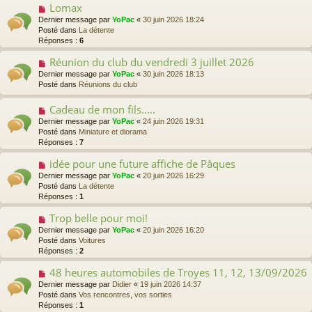
u
Lomax
N
g
m
o
Dernier message par
e
YoPac
«
30 juin 2026 18:24
e
u
Posté dans
La détente
s
v
Réponses :
6
s
e
a
a
Réunion du club du vendredi 3 juillet 2026
N
g
u
o
Dernier message par
e
YoPac
«
30 juin 2026 18:13
m
u
Posté dans
Réunions du club
e
v
s
e
Cadeau de mon fils.....
N
s
a
o
a
Dernier message par
YoPac
«
24 juin 2026 19:31
u
u
g
Posté dans
Miniature et diorama
m
v
e
Réponses :
7
e
e
s
a
idée pour une future affiche de Pâques
N
s
u
o
a
Dernier message par
YoPac
«
20 juin 2026 16:29
m
u
g
Posté dans
La détente
e
v
e
Réponses :
1
s
e
s
a
Trop belle pour moi!
N
a
u
o
Dernier message par
YoPac
«
20 juin 2026 16:20
g
m
u
Posté dans
Voitures
e
e
v
Réponses :
2
s
e
s
a
48 heures automobiles de Troyes 11, 12, 13/09/2026
N
a
u
o
Dernier message par
Didier
«
19 juin 2026 14:37
g
m
u
Posté dans
Vos rencontres, vos sorties
e
e
v
Réponses :
1
s
e