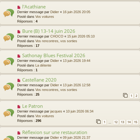
s
a
l'Acathiane
N
a
u
o
Dernier message par
Didier
«
16 juin 2026 20:05
g
m
u
Posté dans
Vos voitures
e
e
v
Réponses :
4
s
e
s
a
Bure (B) 13-14 juin 2026
N
a
u
o
Dernier message par
CHOCO
«
15 juin 2026 05:10
g
m
u
Posté dans
Vos rencontres, vos sorties
e
e
v
Réponses :
17
s
e
s
a
Sathonay Blues Festival 2026
N
a
u
o
Dernier message par
Didier
«
13 juin 2026 19:44
g
m
u
Posté dans
La détente
e
e
v
Réponses :
1
s
e
s
a
Castellane 2020
N
a
u
o
Dernier message par
Didier
«
13 juin 2026 12:58
g
m
u
Posté dans
Vos rencontres, vos sorties
e
e
v
Réponses :
25
1
2
s
e
s
a
Le Patron
N
a
u
o
g
Dernier message par
jacques
«
10 juin 2026 06:34
m
u
e
Posté dans
Vos voitures
e
v
Réponses :
296
s
1
12
13
14
15
…
e
s
a
a
Réflexion sur une restauration
N
u
g
o
Dernier message par
Didier
«
09 juin 2026 21:37
m
e