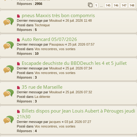
v
Réponses :
2956
s
1
145
146
147
148
…
e
s
a
a
pneus Maxxis très bon compomris
N
u
g
o
Dernier message par
Mouloud
«
26 juil. 2026 11:48
m
e
u
Posté dans
Technique
e
v
Réponses :
5
s
e
s
a
Auto Rencard 05/07/2026
N
a
u
o
g
Dernier message par
Pauupauu
«
25 juil. 2026 07:57
m
u
e
Posté dans
Vos rencontres, vos sorties
e
v
Réponses :
10
s
e
s
a
Escapade deuchiste du BBDDeuch les 4 et 5 juillet
N
a
u
o
Dernier message par
Mouloud
«
25 juil. 2026 07:34
g
m
u
Posté dans
Vos rencontres, vos sorties
e
e
v
Réponses :
3
s
e
s
a
35 rue de Marseille
N
a
u
o
Dernier message par
Mouloud
«
25 juil. 2026 07:32
g
m
u
Posté dans
La détente
e
e
v
Réponses :
3
s
e
s
a
Billets dispos pour Jean Louis Aubert à Pérouges jeudi
N
a
u
o
21h30
g
m
u
Dernier message par
e
jacques
«
03 juil. 2026 07:27
e
v
Posté dans
Vos rencontres, vos sorties
s
e
Réponses :
4
s
a
a