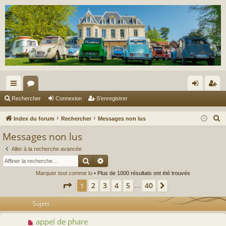
cc
or
on
’e
Rechercher
Connexion
S’enregistrer
ès
u
ne
nr
R
Index du forum
Rechercher
Messages non lus
ra
m
xi
eg
e
Messages non lus
c
pi
s
on
ist
Aller à la recherche avancée
h
de
re
Rechercher
Recherche avancée
e
Marquer tout comme lu
• Plus de 1000 résultats ont été trouvés
r
r
Page
1
sur
40
2
3
4
5
40
1
Suivante
c
…
h
Sujets
e
r
appel de phare
N