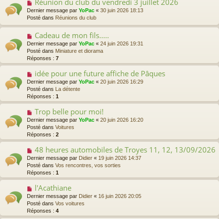
Réunion du club du vendredi 3 juillet 2026
N
g
u
o
Dernier message par
e
YoPac
«
30 juin 2026 18:13
m
u
Posté dans
Réunions du club
e
v
s
e
Cadeau de mon fils.....
N
s
a
o
a
Dernier message par
YoPac
«
24 juin 2026 19:31
u
u
g
Posté dans
Miniature et diorama
m
v
e
Réponses :
7
e
e
s
a
idée pour une future affiche de Pâques
N
s
u
o
a
Dernier message par
YoPac
«
20 juin 2026 16:29
m
u
g
Posté dans
La détente
e
v
e
Réponses :
1
s
e
s
a
Trop belle pour moi!
N
a
u
o
Dernier message par
YoPac
«
20 juin 2026 16:20
g
m
u
Posté dans
Voitures
e
e
v
Réponses :
2
s
e
s
a
48 heures automobiles de Troyes 11, 12, 13/09/2026
N
a
u
o
Dernier message par
Didier
«
19 juin 2026 14:37
g
m
u
Posté dans
Vos rencontres, vos sorties
e
e
v
Réponses :
1
s
e
s
a
l'Acathiane
N
a
u
o
Dernier message par
Didier
«
16 juin 2026 20:05
g
m
u
Posté dans
Vos voitures
e
e
v
Réponses :
4
s
e