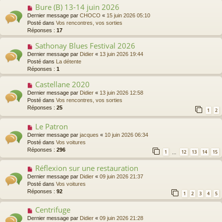
s
a
Bure (B) 13-14 juin 2026
N
a
u
o
Dernier message par
CHOCO
«
15 juin 2026 05:10
g
m
u
Posté dans
Vos rencontres, vos sorties
e
e
v
Réponses :
17
s
e
s
a
Sathonay Blues Festival 2026
N
a
u
o
Dernier message par
Didier
«
13 juin 2026 19:44
g
m
u
Posté dans
La détente
e
e
v
Réponses :
1
s
e
s
a
Castellane 2020
N
a
u
o
Dernier message par
Didier
«
13 juin 2026 12:58
g
m
u
Posté dans
Vos rencontres, vos sorties
e
e
v
Réponses :
25
1
2
s
e
s
a
Le Patron
N
a
u
o
g
Dernier message par
jacques
«
10 juin 2026 06:34
m
u
e
Posté dans
Vos voitures
e
v
Réponses :
296
s
1
12
13
14
15
…
e
s
a
a
Réflexion sur une restauration
N
u
g
o
Dernier message par
Didier
«
09 juin 2026 21:37
m
e
u
Posté dans
Vos voitures
e
v
Réponses :
92
s
1
2
3
4
5
e
s
a
a
Centrifuge
N
u
g
o
Dernier message par
Didier
«
09 juin 2026 21:28
m
e