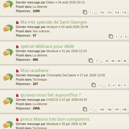
o
Dernier message par
Didier
«
04 août 2026 20:13
u
Posté dans
La détente
v
Réponses :
2280
1
112
113
114
115
…
e
a
Ma très spéciale de Saint Georges
N
u
o
Dernier message par
nicolyon
«
02 août 2026 18:49
m
u
Posté dans
Vos voitures
e
v
Réponses :
57
s
1
2
3
e
s
a
a
spécial dédicace pour dédé
N
u
g
o
Dernier message par
Mouloud
«
31 juil. 2026 12:23
m
e
u
Posté dans
La détente
e
v
Réponses :
886
s
1
42
43
44
45
…
e
s
a
a
Mon acadiane
N
u
g
o
Dernier message par
Christophe DeCaluire
«
27 juil. 2026 13:59
m
e
u
Posté dans
Technique
e
v
Réponses :
207
s
1
8
9
10
11
…
e
s
a
a
qu'avez-vous fait aujourd'hui ?
N
u
g
o
Dernier message par
CHOCO
«
27 juil. 2026 04:43
m
e
u
Posté dans
La détente
e
v
Réponses :
2956
s
1
145
146
147
148
…
e
s
a
a
pneus Maxxis très bon compomris
N
u
g
o
Dernier message par
Mouloud
«
26 juil. 2026 11:48
m
e
u
Posté dans
Technique
e