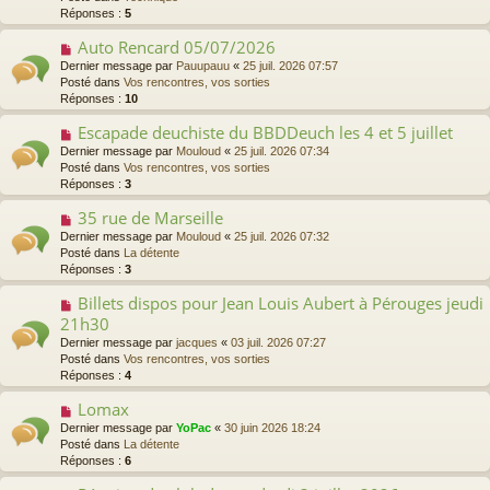
v
Réponses :
5
s
e
s
a
Auto Rencard 05/07/2026
N
a
u
o
g
Dernier message par
Pauupauu
«
25 juil. 2026 07:57
m
u
e
Posté dans
Vos rencontres, vos sorties
e
v
Réponses :
10
s
e
s
a
Escapade deuchiste du BBDDeuch les 4 et 5 juillet
N
a
u
o
Dernier message par
Mouloud
«
25 juil. 2026 07:34
g
m
u
Posté dans
Vos rencontres, vos sorties
e
e
v
Réponses :
3
s
e
s
a
35 rue de Marseille
N
a
u
o
Dernier message par
Mouloud
«
25 juil. 2026 07:32
g
m
u
Posté dans
La détente
e
e
v
Réponses :
3
s
e
s
a
Billets dispos pour Jean Louis Aubert à Pérouges jeudi
N
a
u
o
21h30
g
m
u
Dernier message par
e
jacques
«
03 juil. 2026 07:27
e
v
Posté dans
Vos rencontres, vos sorties
s
e
Réponses :
4
s
a
a
u
Lomax
N
g
m
o
Dernier message par
e
YoPac
«
30 juin 2026 18:24
e
u
Posté dans
La détente
s
v
Réponses :
6
s
e
a
a