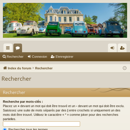
cc
or
on
’e
Rechercher
Connexion
S’enregistrer
ès
u
ne
nr
Index du forum
Rechercher
ra
m
xi
eg
Rechercher
pi
s
on
ist
de
re
Rechercher
r
Recherche par mots-clés :
Placez un
+
devant un mot qui doit être trouvé et un
-
devant un mot qui doit être exclu.
Saisissez une suite de mots séparés par des
|
entre crochets si uniquement un des
mots doit être trouvé. Utilisez le caractère « * » comme joker pour des recherches
partielles.
Rechercher tous les termes