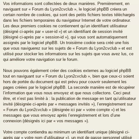
Vos informations sont collectées de deux manières. Premièrement, en
naviguant sur « Forum du Lyon2cvclub », le logiciel phpBB créera un
certain nombre de cookies, qui sont des petits fichiers textes téléchargés
dans les fichiers temporaires du navigateur Internet de votre ordinateur.
Les deux premiers cookies ne contiennent qu’un identifiant utilisateur
(désigné ci-après par « user-id ») et un identifiant de session invité
(désigné ci-après par « session-id »), qui vous sont automatiquement
assignés par le logiciel phpBB. Un troisième cookie sera créé une fois
que vous naviguerez sur les sujets de « Forum du Lyon2cvclub » et est
utilisé pour stocker les informations sur les sujets que vous avez lus, ce
qui améliore votre navigation sur le forum.
Nous pouvons également créer des cookies externes au logiciel phpBB
tout en naviguant sur « Forum du Lyon2cvclub », bien que ceux-ci soient
hors de portée du document qui est prévu pour couvrir seulement les
pages créées par le logiciel phpBB. La seconde manière est de récupérer
l’information que vous nous envoyez et que nous collectons. Ceci peut
être, et n’est pas limité à : la publication de message en tant qu’utilisateur
invité (désignée ci-après par « messages invités »), l’enregistrement sur
« Forum du Lyon2cvclub » (désignée ici par « votre compte ») et les
messages que vous envoyez après l’enregistrement et lors d’une
connexion (désignés ici par « vos messages »).
Votre compte contiendra au minimum un identifiant unique (désigné ci-
après par « votre nom d’utilisateur »), un mot de passe personnel utilisé