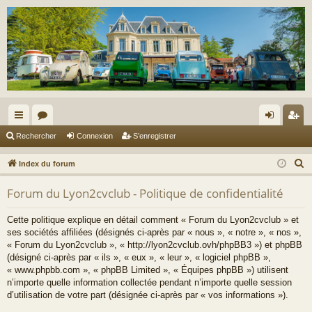
cc
or
on
’e
Rechercher
Connexion
S’enregistrer
ès
u
ne
nr
R
Index du forum
ra
m
xi
eg
e
Forum du Lyon2cvclub - Politique de confidentialité
c
pi
s
on
ist
h
de
re
Cette politique explique en détail comment « Forum du Lyon2cvclub » et
e
ses sociétés affiliées (désignés ci-après par « nous », « notre », « nos »,
r
r
« Forum du Lyon2cvclub », « http://lyon2cvclub.ovh/phpBB3 ») et phpBB
c
(désigné ci-après par « ils », « eux », « leur », « logiciel phpBB »,
« www.phpbb.com », « phpBB Limited », « Équipes phpBB ») utilisent
h
n’importe quelle information collectée pendant n’importe quelle session
e
d’utilisation de votre part (désignée ci-après par « vos informations »).
r