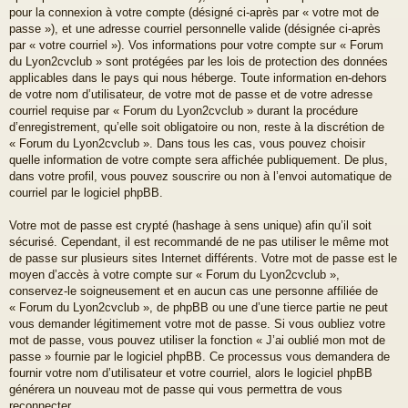
pour la connexion à votre compte (désigné ci-après par « votre mot de
passe »), et une adresse courriel personnelle valide (désignée ci-après
par « votre courriel »). Vos informations pour votre compte sur « Forum
du Lyon2cvclub » sont protégées par les lois de protection des données
applicables dans le pays qui nous héberge. Toute information en-dehors
de votre nom d’utilisateur, de votre mot de passe et de votre adresse
courriel requise par « Forum du Lyon2cvclub » durant la procédure
d’enregistrement, qu’elle soit obligatoire ou non, reste à la discrétion de
« Forum du Lyon2cvclub ». Dans tous les cas, vous pouvez choisir
quelle information de votre compte sera affichée publiquement. De plus,
dans votre profil, vous pouvez souscrire ou non à l’envoi automatique de
courriel par le logiciel phpBB.
Votre mot de passe est crypté (hashage à sens unique) afin qu’il soit
sécurisé. Cependant, il est recommandé de ne pas utiliser le même mot
de passe sur plusieurs sites Internet différents. Votre mot de passe est le
moyen d’accès à votre compte sur « Forum du Lyon2cvclub »,
conservez-le soigneusement et en aucun cas une personne affiliée de
« Forum du Lyon2cvclub », de phpBB ou une d’une tierce partie ne peut
vous demander légitimement votre mot de passe. Si vous oubliez votre
mot de passe, vous pouvez utiliser la fonction « J’ai oublié mon mot de
passe » fournie par le logiciel phpBB. Ce processus vous demandera de
fournir votre nom d’utilisateur et votre courriel, alors le logiciel phpBB
générera un nouveau mot de passe qui vous permettra de vous
reconnecter.