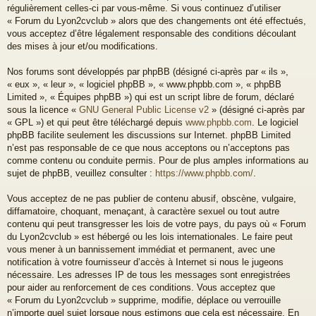
régulièrement celles-ci par vous-même. Si vous continuez d’utiliser
« Forum du Lyon2cvclub » alors que des changements ont été effectués,
vous acceptez d’être légalement responsable des conditions découlant
des mises à jour et/ou modifications.
Nos forums sont développés par phpBB (désigné ci-après par « ils »,
« eux », « leur », « logiciel phpBB », « www.phpbb.com », « phpBB
Limited », « Équipes phpBB ») qui est un script libre de forum, déclaré
sous la licence «
GNU General Public License v2
» (désigné ci-après par
« GPL ») et qui peut être téléchargé depuis
www.phpbb.com
. Le logiciel
phpBB facilite seulement les discussions sur Internet. phpBB Limited
n’est pas responsable de ce que nous acceptons ou n’acceptons pas
comme contenu ou conduite permis. Pour de plus amples informations au
sujet de phpBB, veuillez consulter :
https://www.phpbb.com/
.
Vous acceptez de ne pas publier de contenu abusif, obscène, vulgaire,
diffamatoire, choquant, menaçant, à caractère sexuel ou tout autre
contenu qui peut transgresser les lois de votre pays, du pays où « Forum
du Lyon2cvclub » est hébergé ou les lois internationales. Le faire peut
vous mener à un bannissement immédiat et permanent, avec une
notification à votre fournisseur d’accès à Internet si nous le jugeons
nécessaire. Les adresses IP de tous les messages sont enregistrées
pour aider au renforcement de ces conditions. Vous acceptez que
« Forum du Lyon2cvclub » supprime, modifie, déplace ou verrouille
n’importe quel sujet lorsque nous estimons que cela est nécessaire. En