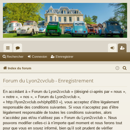
cc
or
on
’e
Rechercher
Connexion
S’enregistrer
ès
u
ne
nr
R
Index du forum
ra
m
xi
eg
e
Forum du Lyon2cvclub - Enregistrement
c
pi
s
on
ist
h
de
re
En accédant à « Forum du Lyon2cvclub » (désigné ci-après par « nous »,
e
« notre », « nos », « Forum du Lyon2cvclub »,
r
r
« http://lyon2cvclub.ovh/phpBB3 »), vous acceptez d’être légalement
c
responsable des conditions suivantes. Si vous n’acceptez pas d’être
légalement responsable de toutes les conditions suivantes, alors
h
n’accédez pas et/ou n’utilisez pas « Forum du Lyon2cvclub ». Nous
e
pouvons modifier celles-ci à n’importe quel moment et nous ferons tout
r
pour que vous en soyez informé, bien qu’il soit prudent de vérifier