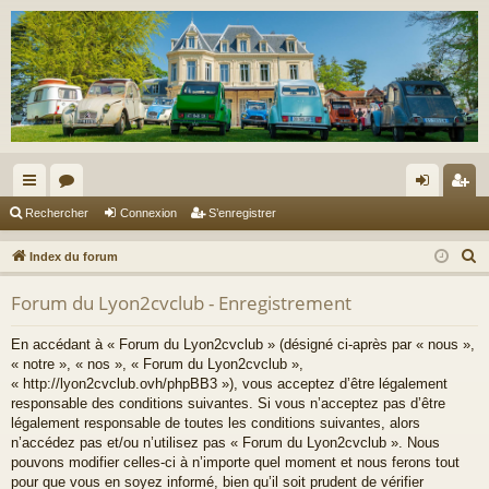
cc
or
on
’e
Rechercher
Connexion
S’enregistrer
ès
u
ne
nr
R
Index du forum
ra
m
xi
eg
e
Forum du Lyon2cvclub - Enregistrement
c
pi
s
on
ist
h
de
re
En accédant à « Forum du Lyon2cvclub » (désigné ci-après par « nous »,
e
« notre », « nos », « Forum du Lyon2cvclub »,
r
r
« http://lyon2cvclub.ovh/phpBB3 »), vous acceptez d’être légalement
c
responsable des conditions suivantes. Si vous n’acceptez pas d’être
légalement responsable de toutes les conditions suivantes, alors
h
n’accédez pas et/ou n’utilisez pas « Forum du Lyon2cvclub ». Nous
e
pouvons modifier celles-ci à n’importe quel moment et nous ferons tout
r
pour que vous en soyez informé, bien qu’il soit prudent de vérifier