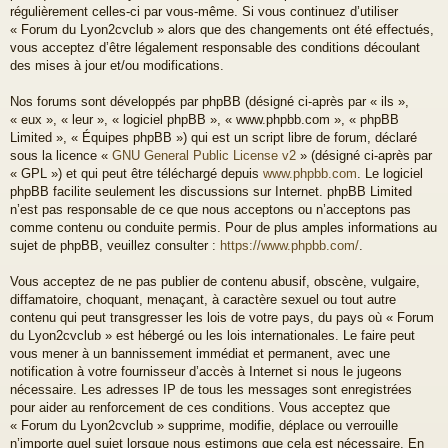
régulièrement celles-ci par vous-même. Si vous continuez d’utiliser
« Forum du Lyon2cvclub » alors que des changements ont été effectués,
vous acceptez d’être légalement responsable des conditions découlant
des mises à jour et/ou modifications.
Nos forums sont développés par phpBB (désigné ci-après par « ils »,
« eux », « leur », « logiciel phpBB », « www.phpbb.com », « phpBB
Limited », « Équipes phpBB ») qui est un script libre de forum, déclaré
sous la licence «
GNU General Public License v2
» (désigné ci-après par
« GPL ») et qui peut être téléchargé depuis
www.phpbb.com
. Le logiciel
phpBB facilite seulement les discussions sur Internet. phpBB Limited
n’est pas responsable de ce que nous acceptons ou n’acceptons pas
comme contenu ou conduite permis. Pour de plus amples informations au
sujet de phpBB, veuillez consulter :
https://www.phpbb.com/
.
Vous acceptez de ne pas publier de contenu abusif, obscène, vulgaire,
diffamatoire, choquant, menaçant, à caractère sexuel ou tout autre
contenu qui peut transgresser les lois de votre pays, du pays où « Forum
du Lyon2cvclub » est hébergé ou les lois internationales. Le faire peut
vous mener à un bannissement immédiat et permanent, avec une
notification à votre fournisseur d’accès à Internet si nous le jugeons
nécessaire. Les adresses IP de tous les messages sont enregistrées
pour aider au renforcement de ces conditions. Vous acceptez que
« Forum du Lyon2cvclub » supprime, modifie, déplace ou verrouille
n’importe quel sujet lorsque nous estimons que cela est nécessaire. En