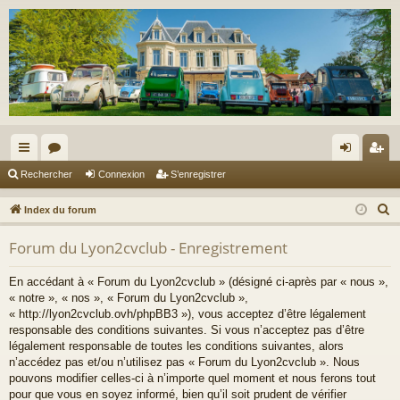
cc
or
on
’e
Rechercher
Connexion
S’enregistrer
ès
u
ne
nr
R
Index du forum
ra
m
xi
eg
e
Forum du Lyon2cvclub - Enregistrement
c
pi
s
on
ist
h
de
re
En accédant à « Forum du Lyon2cvclub » (désigné ci-après par « nous »,
e
« notre », « nos », « Forum du Lyon2cvclub »,
r
r
« http://lyon2cvclub.ovh/phpBB3 »), vous acceptez d’être légalement
c
responsable des conditions suivantes. Si vous n’acceptez pas d’être
légalement responsable de toutes les conditions suivantes, alors
h
n’accédez pas et/ou n’utilisez pas « Forum du Lyon2cvclub ». Nous
e
pouvons modifier celles-ci à n’importe quel moment et nous ferons tout
r
pour que vous en soyez informé, bien qu’il soit prudent de vérifier