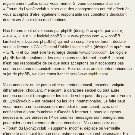
régulièrement celles-ci par vous-même. Si vous continuez d’utiliser
« Forum du Lyon2cvclub » alors que des changements ont été effectués,
vous acceptez d’être légalement responsable des conditions découlant
des mises à jour et/ou modifications.
Nos forums sont développés par phpBB (désigné ci-après par « ils »,
« eux », « leur », « logiciel phpBB », « www.phpbb.com », « phpBB
Limited », « Équipes phpBB ») qui est un script libre de forum, déclaré
sous la licence «
GNU General Public License v2
» (désigné ci-après par
« GPL ») et qui peut être téléchargé depuis
www.phpbb.com
. Le logiciel
phpBB facilite seulement les discussions sur Internet. phpBB Limited
n’est pas responsable de ce que nous acceptons ou n’acceptons pas
comme contenu ou conduite permis. Pour de plus amples informations au
sujet de phpBB, veuillez consulter :
https://www.phpbb.com/
.
Vous acceptez de ne pas publier de contenu abusif, obscène, vulgaire,
diffamatoire, choquant, menaçant, à caractère sexuel ou tout autre
contenu qui peut transgresser les lois de votre pays, du pays où « Forum
du Lyon2cvclub » est hébergé ou les lois internationales. Le faire peut
vous mener à un bannissement immédiat et permanent, avec une
notification à votre fournisseur d’accès à Internet si nous le jugeons
nécessaire. Les adresses IP de tous les messages sont enregistrées
pour aider au renforcement de ces conditions. Vous acceptez que
« Forum du Lyon2cvclub » supprime, modifie, déplace ou verrouille
n’importe quel sujet lorsque nous estimons que cela est nécessaire. En