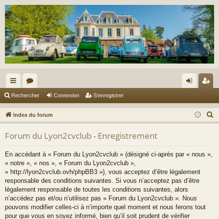
cc
or
on
’e
Rechercher
Connexion
S’enregistrer
ès
u
ne
nr
R
Index du forum
ra
m
xi
eg
e
Forum du Lyon2cvclub - Enregistrement
c
pi
s
on
ist
h
de
re
En accédant à « Forum du Lyon2cvclub » (désigné ci-après par « nous »,
e
« notre », « nos », « Forum du Lyon2cvclub »,
r
r
« http://lyon2cvclub.ovh/phpBB3 »), vous acceptez d’être légalement
c
responsable des conditions suivantes. Si vous n’acceptez pas d’être
légalement responsable de toutes les conditions suivantes, alors
h
n’accédez pas et/ou n’utilisez pas « Forum du Lyon2cvclub ». Nous
e
pouvons modifier celles-ci à n’importe quel moment et nous ferons tout
r
pour que vous en soyez informé, bien qu’il soit prudent de vérifier