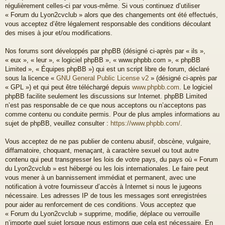
régulièrement celles-ci par vous-même. Si vous continuez d’utiliser
« Forum du Lyon2cvclub » alors que des changements ont été effectués,
vous acceptez d’être légalement responsable des conditions découlant
des mises à jour et/ou modifications.
Nos forums sont développés par phpBB (désigné ci-après par « ils »,
« eux », « leur », « logiciel phpBB », « www.phpbb.com », « phpBB
Limited », « Équipes phpBB ») qui est un script libre de forum, déclaré
sous la licence «
GNU General Public License v2
» (désigné ci-après par
« GPL ») et qui peut être téléchargé depuis
www.phpbb.com
. Le logiciel
phpBB facilite seulement les discussions sur Internet. phpBB Limited
n’est pas responsable de ce que nous acceptons ou n’acceptons pas
comme contenu ou conduite permis. Pour de plus amples informations au
sujet de phpBB, veuillez consulter :
https://www.phpbb.com/
.
Vous acceptez de ne pas publier de contenu abusif, obscène, vulgaire,
diffamatoire, choquant, menaçant, à caractère sexuel ou tout autre
contenu qui peut transgresser les lois de votre pays, du pays où « Forum
du Lyon2cvclub » est hébergé ou les lois internationales. Le faire peut
vous mener à un bannissement immédiat et permanent, avec une
notification à votre fournisseur d’accès à Internet si nous le jugeons
nécessaire. Les adresses IP de tous les messages sont enregistrées
pour aider au renforcement de ces conditions. Vous acceptez que
« Forum du Lyon2cvclub » supprime, modifie, déplace ou verrouille
n’importe quel sujet lorsque nous estimons que cela est nécessaire. En