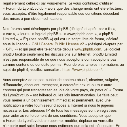
régulièrement celles-ci par vous-même. Si vous continuez d’utiliser
« Forum du Lyon2cvclub » alors que des changements ont été effectués,
vous acceptez d’être légalement responsable des conditions découlant
des mises à jour et/ou modifications.
Nos forums sont développés par phpBB (désigné ci-après par « ils »,
« eux », « leur », « logiciel phpBB », « www.phpbb.com », « phpBB
Limited », « Équipes phpBB ») qui est un script libre de forum, déclaré
sous la licence «
GNU General Public License v2
» (désigné ci-après par
« GPL ») et qui peut être téléchargé depuis
www.phpbb.com
. Le logiciel
phpBB facilite seulement les discussions sur Internet. phpBB Limited
n’est pas responsable de ce que nous acceptons ou n’acceptons pas
comme contenu ou conduite permis. Pour de plus amples informations au
sujet de phpBB, veuillez consulter :
https://www.phpbb.com/
.
Vous acceptez de ne pas publier de contenu abusif, obscène, vulgaire,
diffamatoire, choquant, menaçant, à caractère sexuel ou tout autre
contenu qui peut transgresser les lois de votre pays, du pays où « Forum
du Lyon2cvclub » est hébergé ou les lois internationales. Le faire peut
vous mener à un bannissement immédiat et permanent, avec une
notification à votre fournisseur d’accès à Internet si nous le jugeons
nécessaire. Les adresses IP de tous les messages sont enregistrées
pour aider au renforcement de ces conditions. Vous acceptez que
« Forum du Lyon2cvclub » supprime, modifie, déplace ou verrouille
n’importe quel sujet lorsque nous estimons que cela est nécessaire. En