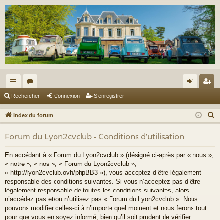
cc
or
on
’e
Rechercher
Connexion
S’enregistrer
ès
u
ne
nr
R
Index du forum
ra
m
xi
eg
e
Forum du Lyon2cvclub - Conditions d’utilisation
c
pi
s
on
ist
h
de
re
En accédant à « Forum du Lyon2cvclub » (désigné ci-après par « nous »,
e
« notre », « nos », « Forum du Lyon2cvclub »,
r
r
« http://lyon2cvclub.ovh/phpBB3 »), vous acceptez d’être légalement
c
responsable des conditions suivantes. Si vous n’acceptez pas d’être
légalement responsable de toutes les conditions suivantes, alors
h
n’accédez pas et/ou n’utilisez pas « Forum du Lyon2cvclub ». Nous
e
pouvons modifier celles-ci à n’importe quel moment et nous ferons tout
r
pour que vous en soyez informé, bien qu’il soit prudent de vérifier