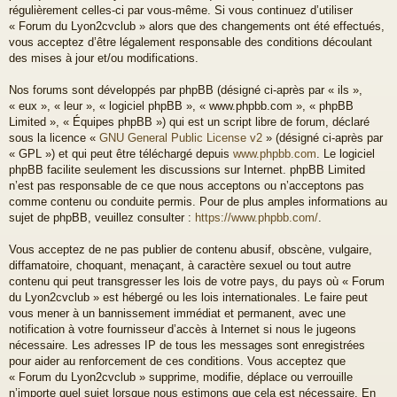
régulièrement celles-ci par vous-même. Si vous continuez d’utiliser
« Forum du Lyon2cvclub » alors que des changements ont été effectués,
vous acceptez d’être légalement responsable des conditions découlant
des mises à jour et/ou modifications.
Nos forums sont développés par phpBB (désigné ci-après par « ils »,
« eux », « leur », « logiciel phpBB », « www.phpbb.com », « phpBB
Limited », « Équipes phpBB ») qui est un script libre de forum, déclaré
sous la licence «
GNU General Public License v2
» (désigné ci-après par
« GPL ») et qui peut être téléchargé depuis
www.phpbb.com
. Le logiciel
phpBB facilite seulement les discussions sur Internet. phpBB Limited
n’est pas responsable de ce que nous acceptons ou n’acceptons pas
comme contenu ou conduite permis. Pour de plus amples informations au
sujet de phpBB, veuillez consulter :
https://www.phpbb.com/
.
Vous acceptez de ne pas publier de contenu abusif, obscène, vulgaire,
diffamatoire, choquant, menaçant, à caractère sexuel ou tout autre
contenu qui peut transgresser les lois de votre pays, du pays où « Forum
du Lyon2cvclub » est hébergé ou les lois internationales. Le faire peut
vous mener à un bannissement immédiat et permanent, avec une
notification à votre fournisseur d’accès à Internet si nous le jugeons
nécessaire. Les adresses IP de tous les messages sont enregistrées
pour aider au renforcement de ces conditions. Vous acceptez que
« Forum du Lyon2cvclub » supprime, modifie, déplace ou verrouille
n’importe quel sujet lorsque nous estimons que cela est nécessaire. En