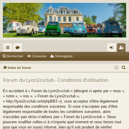
cc
or
on
’e
Rechercher
Connexion
S’enregistrer
ès
u
ne
nr
R
Index du forum
ra
m
xi
eg
e
Forum du Lyon2cvclub - Conditions d’utilisation
c
pi
s
on
ist
h
de
re
En accédant à « Forum du Lyon2cvclub » (désigné ci-après par « nous »,
e
« notre », « nos », « Forum du Lyon2cvclub »,
r
r
« http://lyon2cvclub.ovh/phpBB3 »), vous acceptez d’être légalement
c
responsable des conditions suivantes. Si vous n’acceptez pas d’être
légalement responsable de toutes les conditions suivantes, alors
h
n’accédez pas et/ou n’utilisez pas « Forum du Lyon2cvclub ». Nous
e
pouvons modifier celles-ci à n’importe quel moment et nous ferons tout
r
pour que vous en soyez informé, bien qu’il soit prudent de vérifier