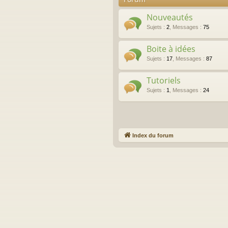
Nouveautés
Sujets
:
2
,
Messages
:
75
Boite à idées
Sujets
:
17
,
Messages
:
87
Tutoriels
Sujets
:
1
,
Messages
:
24
Index du forum