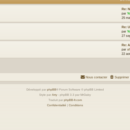
Re: 
par
Y
25 ma
Re: 
par
Y
27 se
Re: A
par
af
22 ao
Nous contacter
Supprimer 
Développé par
phpBB
® Forum Software © phpBB Limited
Style par
Arty
- phpBB 3.3 par MrGaby
Traduit par
phpBB-fr.com
Confidentialité
|
Conditions