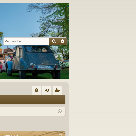
Rechercher
Recherche avancée
A
FA
on
’e
Q
ne
nr
xi
eg
on
ist
er message
re