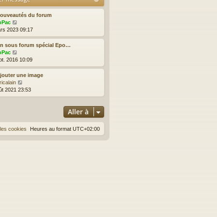
r
Nouveautés du forum
V
oPac
o
rs 2023 09:17
i
r
Un sous forum spécial Epo…
l
V
oPac
e
o
pt. 2016 10:09
d
i
e
r
jouter une image
r
l
V
ricalain
n
e
o
ût 2021 23:53
i
d
i
e
e
r
r
r
Aller à
l
m
n
e
e
i
d
les cookies
Heures au format
UTC+02:00
s
e
e
s
r
r
a
m
n
g
e
i
e
s
e
s
r
a
m
g
e
e
s
s
a
g