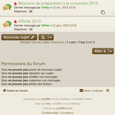
Réunions de préparation à la concentre 2019.
Dernier message par
YoPac
«
12 avr. 2019 16:42
Réponses :
22
1
2
Affiche 2019
Dernier message par
YoPac
«
21 janv. 2019 22:01
Réponses :
13
Nouveau sujet
Marquer tous les sujets comme lus
• 3 sujets • Page
1
sur
1
Aller à
Permissions du forum
Vous
ne pouvez pas
poster de nouveaux sujets
Vous
ne pouvez pas
répondre aux sujets
Vous
ne pouvez pas
modifier vos messages
Vous
ne pouvez pas
supprimer vos messages
Vous
ne pouvez pas
joindre des fichiers
Index du forum
Nous contacter
Développé par
phpBB
® Forum Software © phpBB Limited
Style par
Arty
- phpBB 3.3 par MrGaby
Traduit par
phpBB-fr.com
Confidentialité
|
Conditions