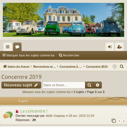
cc
or
on
’e
Marquer tous les sujets comme lus
Rechercher
ès
u
ne
nr
R
Index du forum
Rencontres et sorties
Concentres à Sathonay
Concentre 2019
ra
m
xi
eg
e
Concentre 2019
c
pi
s
on
ist
Rechercher
Recherche av
Nouveau sujet
h
de
re
e
Marquer tous les sujets comme lus
• 3 sujets • Page
1
sur
1
r
r
Sujets
c
La concentre !
h
Dernier message par
dédé chapeau
«
28 avr. 2019 21:54
e
Réponses :
29
1
2
r