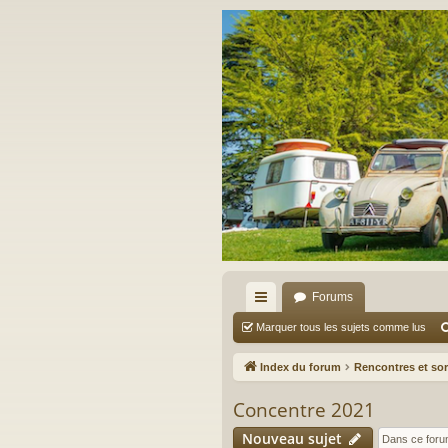
Forums
cc
Marquer tous les sujets comme lus
ès
Index du forum
Rencontres et sor
ra
Concentre 2021
pi
Nouveau sujet
de