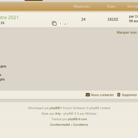
Réponses
Vues
Derni
entre 2021
par
Di
24
18102
09 av
:16
1
2
Marquer tous 
jets
s
ges
Nous contacter
Supprimer 
Développé par
phpBB
® Forum Software © phpBB Limited
Style par
Arty
- phpBB 3.3 par MrGaby
Traduit par
phpBB-fr.com
Confidentialité
|
Conditions