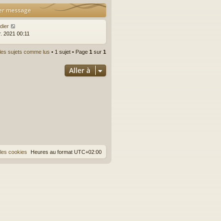
er message
r
dier
r. 2021 00:11
les sujets comme lus
• 1 sujet • Page
1
sur
1
Aller à
les cookies
Heures au format
UTC+02:00