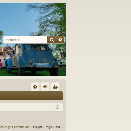
Rechercher
Recherche avancée
A
FA
on
’e
Q
ne
nr
xi
eg
on
ist
les sujets comme lus
• 1 sujet • Page
1
sur
1
re